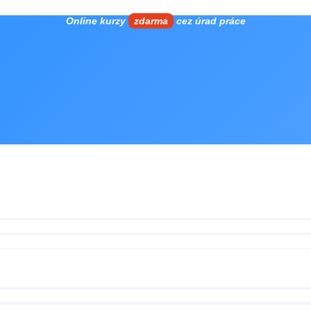
Online kurzy
zdarma
cez úrad práce