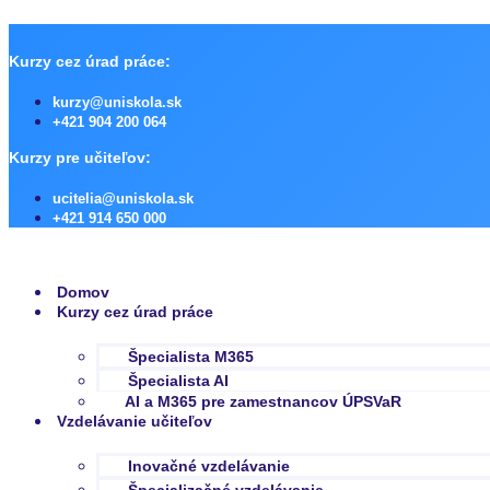
Preskočiť
na
obsah
Kurzy cez úrad práce:
kurzy@uniskola.sk
+421 904 200 064
Kurzy pre učiteľov:
ucitelia@uniskola.sk
+421 914 650 000
Domov
Kurzy cez úrad práce
Špecialista M365
Špecialista AI
AI a M365 pre zamestnancov ÚPSVaR
Vzdelávanie učiteľov
Inovačné vzdelávanie