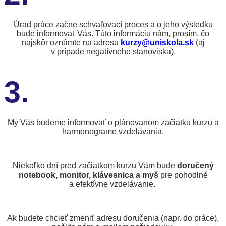
Úrad práce začne schvaľovací proces a o jeho výsledku
bude informovať Vás. Túto informáciu nám, prosím, čo
najskôr oznámte na adresu
kurzy@uniskola.sk
(aj
v prípade negatívneho stanoviska).
3.
My Vás budeme informovať o plánovanom začiatku kurzu a
harmonograme vzdelávania.
Niekoľko dní pred začiatkom kurzu Vám bude
doručený
notebook, monitor, klávesnica a myš
pre pohodlné
a efektívne vzdelávanie.
Ak budete chcieť zmeniť adresu doručenia (napr. do práce),