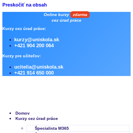
Preskočiť na obsah
Online kurzy
zdarma
cez úrad práce
Kurzy cez úrad práce:
kurzy@uniskola.sk
+421 904 200 064
Kurzy pre učiteľov:
ucitelia@uniskola.sk
+421 914 650 000
Domov
Kurzy cez úrad práce
Špecialista M365