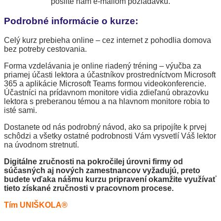
pošlite nám e-mailom požiadavku.
Podrobné informácie o kurze:
Celý kurz prebieha online – cez internet z pohodlia domova
bez potreby cestovania.
Forma vzdelávania je online riadený tréning – výučba za
priamej účasti lektora a účastníkov prostredníctvom Microsoft
365 a aplikácie Microsoft Teams formou videokonferencie.
Účastníci na prídavnom monitore vidia zdieľanú obrazovku
lektora s preberanou témou a na hlavnom monitore robia to
isté sami.
Dostanete od nás podrobný návod, ako sa pripojíte k prvej
schôdzi a všetky ostatné podrobnosti Vám vysvetlí Váš lektor
na úvodnom stretnutí.
Digitálne zručnosti na pokročilej úrovni firmy od
súčasných aj nových zamestnancov vyžadujú, preto
budete vďaka nášmu kurzu pripravení okamžite využívať
tieto získané zručnosti v pracovnom procese.
Tím UNIŠKOLA®