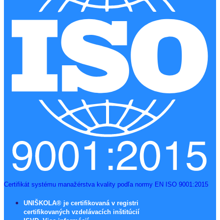
Certifikát systému manažérstva kvality podľa normy EN ISO 9001:2015
UNIŠKOLA® je certifikovaná v registri
certifikovaných vzdelávacích inštitúcií