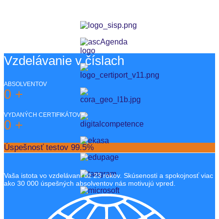
Vzdelávanie v číslach
ABSOLVENTOV
0
+
VYDANÝCH CERTIFIKÁTOV
0
+
Úspešnosť testov
99.5%
Vaša istota vo vzdelávaní už 23 rokov. Skúsenosti a spokojnosť viac
ako 30 000 úspešných absolventov nás motivujú vpred.