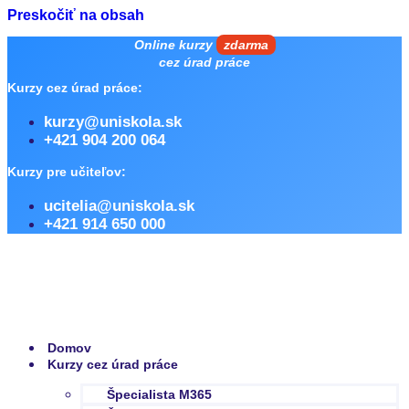
Preskočiť na obsah
Online kurzy
zdarma
cez úrad práce
Kurzy cez úrad práce:
kurzy@uniskola.sk
+421 904 200 064
Kurzy pre učiteľov:
ucitelia@uniskola.sk
+421 914 650 000
Domov
Kurzy cez úrad práce
Špecialista M365