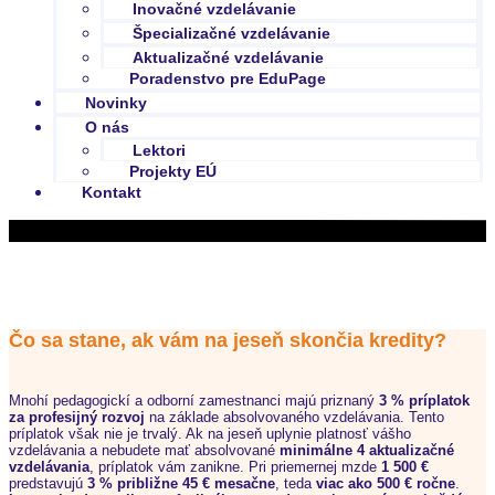
Inovačné vzdelávanie
Špecializačné vzdelávanie
Aktualizačné vzdelávanie
Poradenstvo pre EduPage
Novinky
O nás
Lektori
Projekty EÚ
Kontakt
Kurzy inovačného vzdelávania pre: Sociálny pedagóg
Čo sa stane, ak vám na jeseň skončia kredity?
Mnohí pedagogickí a odborní zamestnanci majú priznaný
3 % príplatok
za profesijný rozvoj
na základe absolvovaného vzdelávania. Tento
príplatok však nie je trvalý. Ak na jeseň uplynie platnosť vášho
vzdelávania a nebudete mať absolvované
minimálne 4 aktualizačné
vzdelávania
, príplatok vám zanikne. Pri priemernej mzde
1 500 €
predstavujú
3 % približne 45 € mesačne
, teda
viac ako 500 € ročne
.