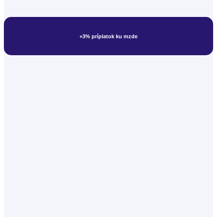
+3% príplatok ku mzde
Učiteľ prvého stupňa základnej školy