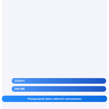
Učiteľ základnej umeleckej školy
129,00 €
ONLINE
Pedagogický alebo odborný zamestnanec