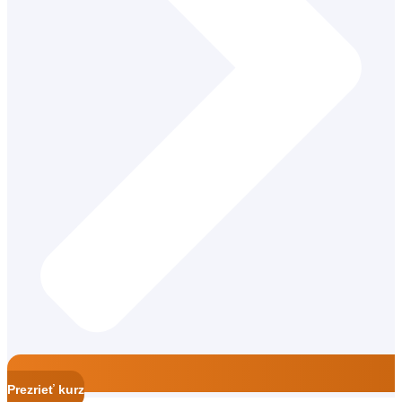
Špeciálny pedagóg a terénny špeciálny pedagóg
Prezrieť kurz