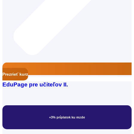
Majster odbornej výchovy
Prezrieť kurz
EduPage pre učiteľov II.
+3% príplatok ku mzde