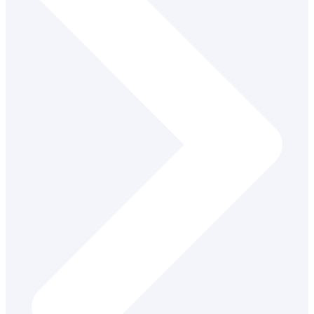
Školský špeciálny pedagóg