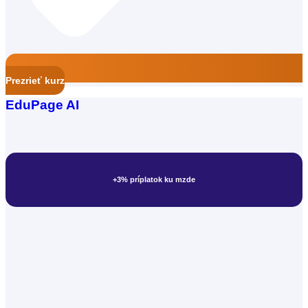
Prezrieť kurz
EduPage AI
+3% príplatok ku mzde
Školský digitálny koordinátor