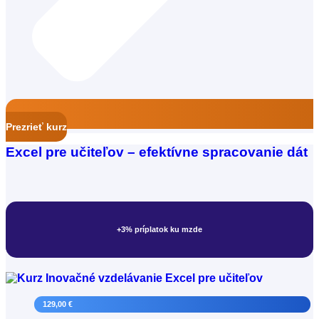
Liečebný pedagóg
Prezrieť kurz
Excel pre učiteľov – efektívne spracovanie dát
+3% príplatok ku mzde
129,00 €