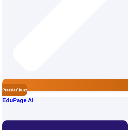
Prezrieť kurz
EduPage AI
Učiteľ jazykovej školy