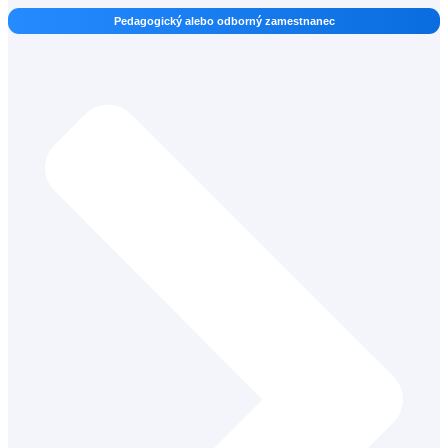
Pedagogický alebo odborný zamestnanec
Učiteľ základnej umeleckej školy