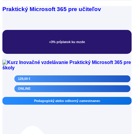
Praktický Microsoft 365 pre učiteľov
+3% príplatok ku mzde
Kariérový poradca
129,00 €
ONLINE
Pedagogický alebo odborný zamestnanec