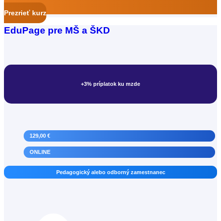
Prezrieť kurz
EduPage pre MŠ a ŠKD
+3% príplatok ku mzde
129,00 €
ONLINE
Korepetítor
Pedagogický alebo odborný zamestnanec