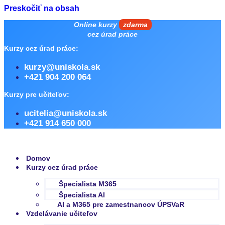
Preskočiť na obsah
Online kurzy
zdarma
cez úrad práce
Kurzy cez úrad práce:
kurzy@uniskola.sk
+421 904 200 064
Kurzy pre učiteľov:
ucitelia@uniskola.sk
+421 914 650 000
Domov
Kurzy cez úrad práce
Špecialista M365
Špecialista AI
AI a M365 pre zamestnancov ÚPSVaR
Vzdelávanie učiteľov