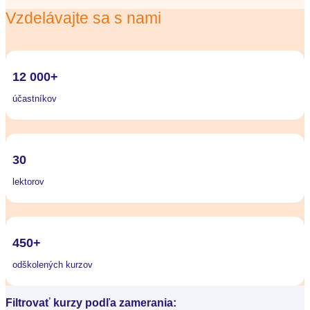
Vzdelávajte sa s nami
12 000+
účastníkov
30
lektorov
450+
odškolených kurzov
Filtrovať kurzy podľa zamerania: