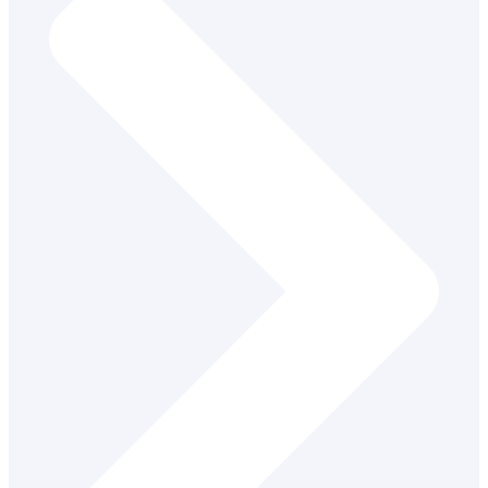
Logopéd a školský logopéd