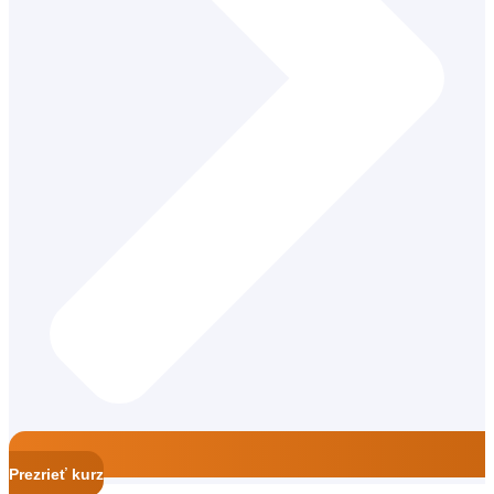
Školský špeciálny pedagóg
Prezrieť kurz