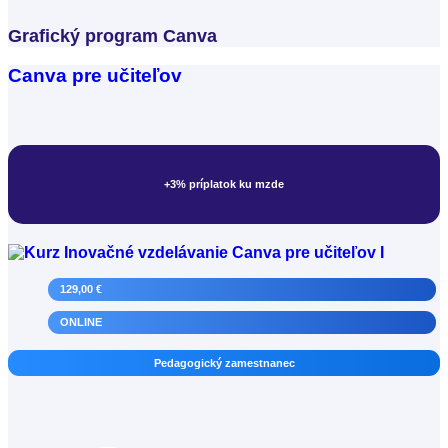
Grafický program Canva
Canva pre učiteľov
+3% príplatok ku mzde
Lektor vzdelávania
129,00 €
ONLINE
Pedagogický zamestnanec