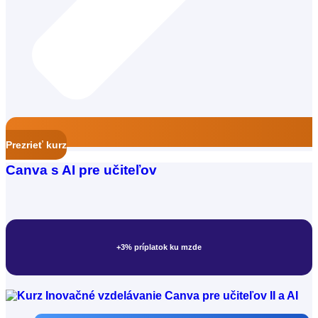
Konzultant atestačného konania
Prezrieť kurz
Odborný zamestnanec:
Canva s AI pre učiteľov
+3% príplatok ku mzde