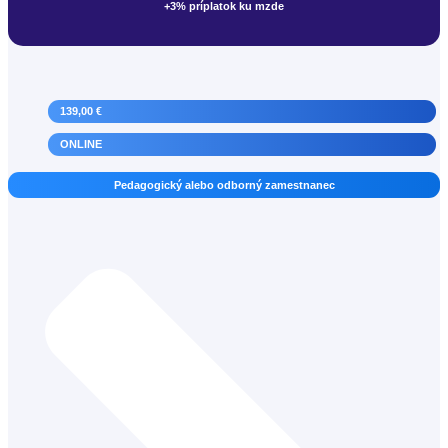
+3% príplatok ku mzde
139,00 €
ONLINE
Pedagogický alebo odborný zamestnanec
Majster odbornej výchovy