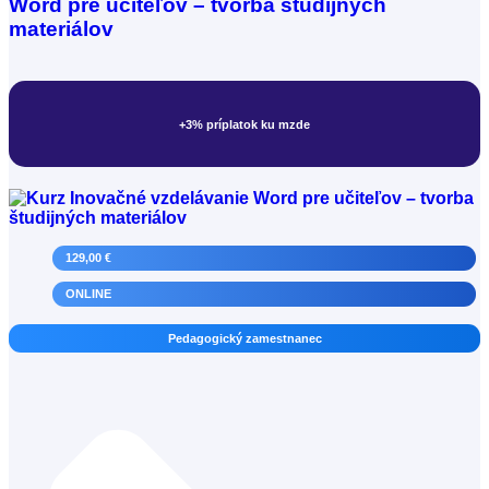
Word pre učiteľov – tvorba študijných
materiálov
+3% príplatok ku mzde
129,00 €
ONLINE
Pedagogický zamestnanec