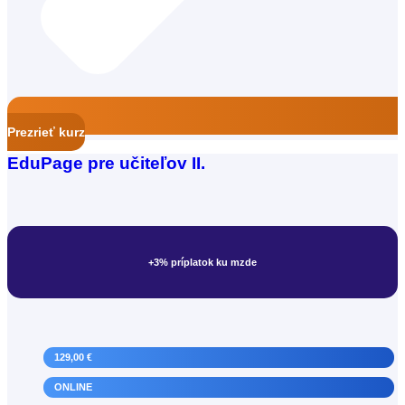
Prezrieť kurz
EduPage pre učiteľov II.
+3% príplatok ku mzde
129,00 €
Učiteľ strednej školy
ONLINE