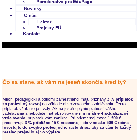
Poradenstvo pre EduPage
Novinky
O nás
Lektori
Projekty EÚ
Kontakt
Kurzy inovačného vzdelávania pre: Učiteľ materskej
školy
Čo sa stane, ak vám na jeseň skončia kredity?
Mnohí pedagogickí a odborní zamestnanci majú priznaný
3 % príplatok
za profesijný rozvoj
na základe absolvovaného vzdelávania. Tento
príplatok však nie je trvalý. Ak na jeseň uplynie platnosť vášho
vzdelávania a nebudete mať absolvované
minimálne 4 aktualizačné
vzdelávania
, príplatok vám zanikne. Pri priemernej mzde
1 500 €
predstavujú
3 % približne 45 € mesačne
, teda
viac ako 500 € ročne
.
Investujte do svojho profesijného rastu dnes, aby sa vám to každý
mesiac prejavilo aj vo výplate.