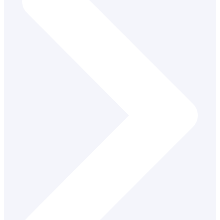
Učiteľ druhého stupňa základnej školy