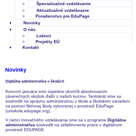
Špecializačné vzdelávanie
Aktualizačné vzdelávanie
Poradenstvo pre EduPage
Novinky
O nás
Lektori
Projekty EÚ
Kontakt
Novinky
/ EduPage – ďalší program IV ukončený
Digitálna administratíva v školách
Koncom januára sme úspešne ukončili absolvovaním
záverečných skúšok ďalší z našich kurzov. Tentokrát sme sa
sústredili na správnu administratívu v škole a školskom zariadení
za pomoci fiktívnej školy vytvorenej v prostredí EduPage
(uniskola.edupage.org).
V rámci Inovačného vzdelávania sme sa v programe
Digitálna
administratíva
sústredili na zefektívnenie práce v digitálnom
prostredí EDUPAGE.