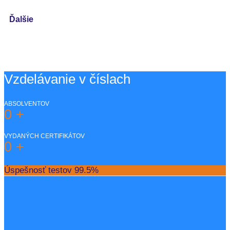
Ďalšie
Vzdelávanie v číslach
ABSOLVENTOV
0
+
VYDANÝCH CERTIFIKÁTOV
0
+
Úspešnosť testov
99.5%