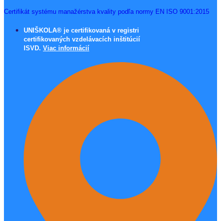
Certifikát systému manažérstva kvality podľa normy EN ISO 9001:2015
UNIŠKOLA® je certifikovaná v registri
certifikovaných vzdelávacích inštitúcií
ISVD.
Viac informácií