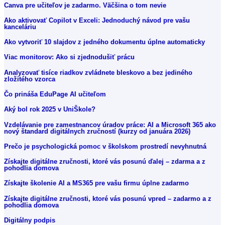
Canva pre učiteľov je zadarmo. Väčšina o tom nevie
Ako aktivovať Copilot v Exceli: Jednoduchý návod pre vašu
kanceláriu
Ako vytvoriť 10 slajdov z jedného dokumentu úplne automaticky
Viac monitorov: Ako si zjednodušiť prácu
Analyzovať tisíce riadkov zvládnete bleskovo a bez jediného
zložitého vzorca
Čo prináša EduPage AI učiteľom
Aký bol rok 2025 v UniŠkole?
Vzdelávanie pre zamestnancov úradov práce: AI a Microsoft 365 ako
nový štandard digitálnych zručností (kurzy od januára 2026)
Prečo je psychologická pomoc v školskom prostredí nevyhnutná
Získajte digitálne zručnosti, ktoré vás posunú ďalej – zdarma a z
pohodlia domova
Získajte školenie AI a MS365 pre vašu firmu úplne zadarmo
Získajte digitálne zručnosti, ktoré vás posunú vpred – zadarmo a z
pohodlia domova
Digitálny podpis