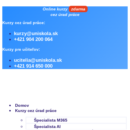
Preskočiť
Online kurzy
zdarma
na
cez úrad práce
obsah
Kurzy cez úrad práce:
kurzy@uniskola.sk
+421 904 200 064
Kurzy pre učiteľov:
ucitelia@uniskola.sk
+421 914 650 000
Domov
Kurzy cez úrad práce
Špecialista M365
Špecialista AI