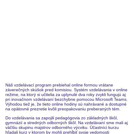
Náš vzdelávací program prebiehal online formou vrátane
záverečných skúšok pred komisiou. Systém vzdelávania v online
režime, na ktorý si učitelia za uplynulé dva roky zvykli fungujú aj
pri inovačnom vzdelávaní bezchybne pomocou Microsoft Teams.
Výhodou tiež je, že tieto online hodiny sú nahrávané a dostupné
na opätovné prezretie kvôli preopakovaniu preberaných tém.
Do vzdelávania sa zapojili pedagógovia zo základných škôl,
gymnázií a stredných odborných škôl. Na vzdelávaní sme mali aj
väčšiu skupinu majstrov odborného výcviku. Účastníci kurzu
hľadali kurz v ktorom by mohli prehĺbiť svoje vedomosti