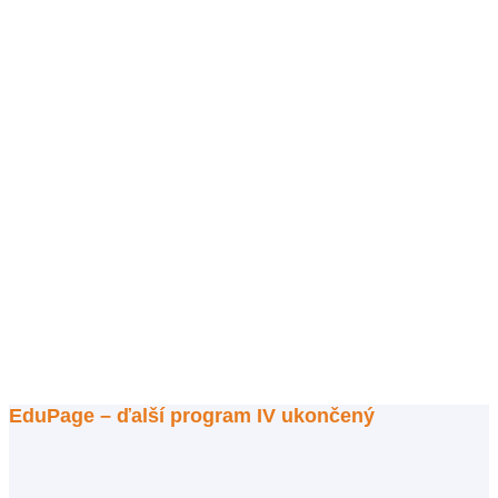
EduPage – ďalší program IV ukončený