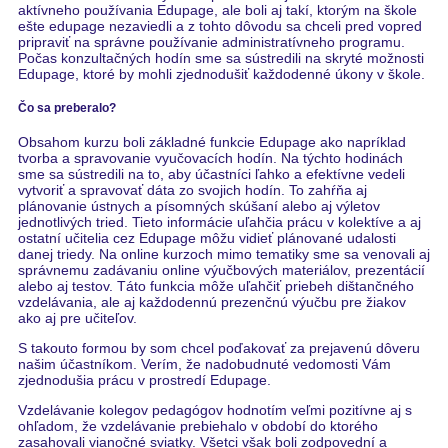
aktívneho používania Edupage, ale boli aj takí, ktorým na škole
ešte edupage nezaviedli a z tohto dôvodu sa chceli pred vopred
pripraviť na správne používanie administratívneho programu.
Počas konzultačných hodín sme sa sústredili na skryté možnosti
Edupage, ktoré by mohli zjednodušiť každodenné úkony v škole.
Čo sa preberalo?
Obsahom kurzu boli základné funkcie Edupage ako napríklad
tvorba a spravovanie vyučovacích hodín. Na týchto hodinách
sme sa sústredili na to, aby účastníci ľahko a efektívne vedeli
vytvoriť a spravovať dáta zo svojich hodín. To zahŕňa aj
plánovanie ústnych a písomných skúšaní alebo aj výletov
jednotlivých tried. Tieto informácie uľahčia prácu v kolektíve a aj
ostatní učitelia cez Edupage môžu vidieť plánované udalosti
danej triedy. Na online kurzoch mimo tematiky sme sa venovali aj
správnemu zadávaniu online výučbových materiálov, prezentácií
alebo aj testov. Táto funkcia môže uľahčiť priebeh dištančného
vzdelávania, ale aj každodennú prezenčnú výučbu pre žiakov
ako aj pre učiteľov.
S takouto formou by som chcel poďakovať za prejavenú dôveru
našim účastníkom. Verím, že nadobudnuté vedomosti Vám
zjednodušia prácu v prostredí Edupage.
Vzdelávanie kolegov pedagógov hodnotím veľmi pozitívne aj s
ohľadom, že vzdelávanie prebiehalo v období do ktorého
zasahovali vianočné sviatky. Všetci však boli zodpovední a